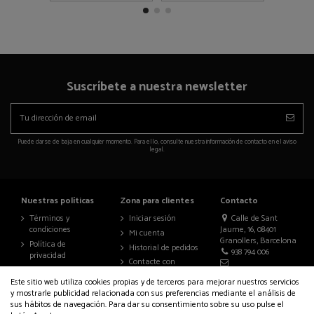
Suscríbete a nuestra newsletter
Puede darse de baja en cualquier momento. Para ello, consulte nuestra información de contacto en el aviso
legal.
Nuestras políticas
Zona para clientes
Contacto
Términos y
Iniciar sesión
Calle de Sant
condiciones
Jaume, 16, 08401
Mi cuenta
Granollers, Barcelona
Política de
Historial de pedidos
938 794 006
privacidad
Contacte con
Aviso legal
nosotros
info@auralenceria.com
Este sitio web utiliza cookies propias y de terceros para mejorar nuestros servicios
Política de cookies
y mostrarle publicidad relacionada con sus preferencias mediante el análisis de
Accesibilidad
sus hábitos de navegación. Para dar su consentimiento sobre su uso pulse el