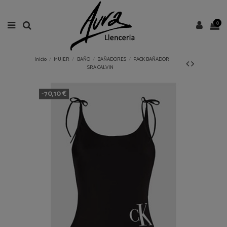
0
Inicio
MUJER
BAÑO
BAÑADORES
PACK BAÑADOR
SRA CALVIN
-70,10 €