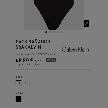
PACK BAÑADOR
SRA CALVIN
Referencia
KWOKW02087.BLACK.M
59,90 €
-70,10 €
130,00 €
Impuestos incluidos
Talla
M
XL
Color
BLACK