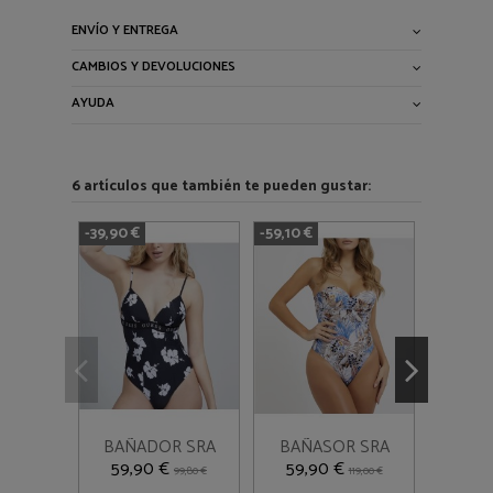
ENVÍO Y ENTREGA
CAMBIOS Y DEVOLUCIONES
AYUDA
6 artículos que también te pueden gustar:
-39,90 €
-59,10 €
-0,05 €
S
XL
Añadir al
Añadir al
BAÑADOR SRA
BAÑASOR SRA
BAÑA



carrito
carrito
GUESS
GUESS
59,90 €
59,90 €
59,
99,80 €
119,00 €