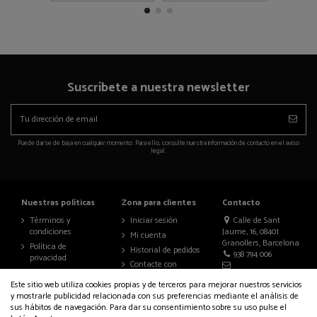
Suscríbete a nuestra newsletter
Puede darse de baja en cualquier momento. Para ello, consulte nuestra información de contacto en el aviso
legal.
Nuestras políticas
Zona para clientes
Contacto
Términos y
Iniciar sesión
Calle de Sant
condiciones
Jaume, 16, 08401
Mi cuenta
Granollers, Barcelona
Política de
Historial de pedidos
938 794 006
privacidad
Contacte con
Aviso legal
nosotros
info@auralenceria.com
Este sitio web utiliza cookies propias y de terceros para mejorar nuestros servicios
Política de cookies
y mostrarle publicidad relacionada con sus preferencias mediante el análisis de
Accesibilidad
sus hábitos de navegación. Para dar su consentimiento sobre su uso pulse el