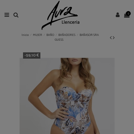
0
Inicio
MUJER
BAÑO
BAÑADORES
BAÑASOR SRA
GUESS
-59,10 €