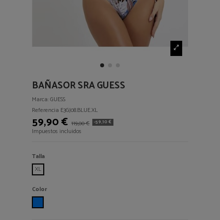
BAÑASOR SRA GUESS
Marca:
GUESS
Referencia
E3GJ08.BLUE.XL
59,90 €
-59,10 €
119,00 €
Impuestos incluidos
Talla
XL
Color
BLUE