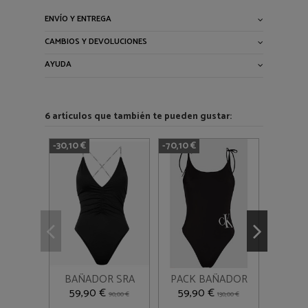
ENVÍO Y ENTREGA
CAMBIOS Y DEVOLUCIONES
AYUDA
6 artículos que también te pueden gustar:
-30,10 €
-70,10 €
-0,05 €
M
M
XL
Añadir al
Añadir al
BAÑADOR SRA
PACK BAÑADOR
BAÑA



carrito
carrito
CALVIN
SRA CALVIN
59,90 €
59,90 €
59,
90,00 €
130,00 €