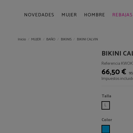
NOVEDADES
MUJER
HOMBRE
REBAJAS
Inicio
MUJER
BAÑO
BIKINIS
BIKINI CALVIN
BIKINI CA
Referencia
KWOKW
66,50 €
95
Impuestos incluid
Talla
L
Color
TURQUESA