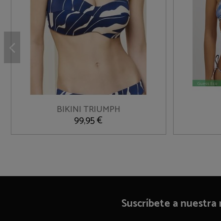
105C
BIKINI TRIUMPH

Añadir al carrito
99,95 €
Suscríbete a nuestra