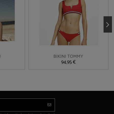
XL
N
BIKINI TOMMY

o
Añadir al carrito
94,95 €