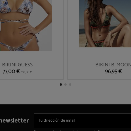
XL
90B
BIKINI GUESS
BIKINI B. MOO


Añadir al carrito
Añadir al carrit
77,00 €
96,95 €
110,00 €
 newsletter