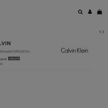
LVIN
02469.TURQUESA.L
-28,50 €
,00 €
os