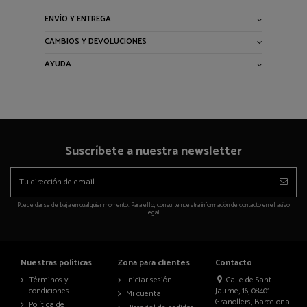
ENVÍO Y ENTREGA
CAMBIOS Y DEVOLUCIONES
AYUDA
Suscríbete a nuestra newsletter
Puede darse de baja en cualquier momento. Para ello, consulte nuestra información de contacto en el aviso
legal.
Nuestras políticas
Zona para clientes
Contacto
Términos y
Iniciar sesión
Calle de Sant
condiciones
Jaume, 16, 08401
Mi cuenta
Granollers, Barcelona
Política de