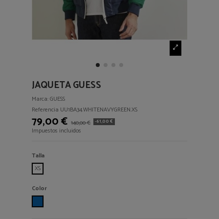
JAQUETA GUESS
Marca:
GUESS
Referencia
UU1BA34.WHITENAVYGREEN.XS
79,00 €
-61,00 €
140,00 €
Impuestos incluidos
Talla
XS
Color
WHITENAVYGREEN