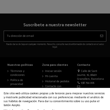
Suscríbete a nuestra newsletter
Puede darse de baja en cualquier momento. Para ello, consulte nuestra información de contacto en el aviso
legal.
Nuestras políticas
Zona para clientes
Contacto
Términos y
Iniciar sesión
Calle de Sant
condiciones
Jaume, 16, 08401
Mi cuenta
Granollers, Barcelona
Política de
Historial de pedidos
938 794 006
privacidad
Contacte con
Aviso legal
nosotros
info@auralenceria.com
Este sitio web utiliza cookies propias y de terceros para mejorar nuestros servicios
Política de cookies
y mostrarle publicidad relacionada con sus preferencias mediante el análisis de
Accesibilidad
sus hábitos de navegación. Para dar su consentimiento sobre su uso pulse el
botón Acepto.