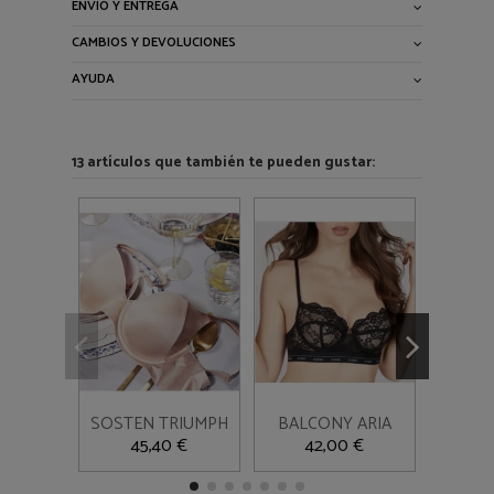
ENVÍO Y ENTREGA
CAMBIOS Y DEVOLUCIONES
AYUDA
13 artículos que también te pueden gustar:
90B
90C
95C
90C
100C
90D
90C
95C
100C
95D
100D
100D
90D
SOSTEN TRIUMPH
BALCONY ARIA
S
105D
110D
100D
Añadir al

GUESS BLANCO
SI
45,40 €
42,00 €
5
carrito
Añadir al
T


carrito