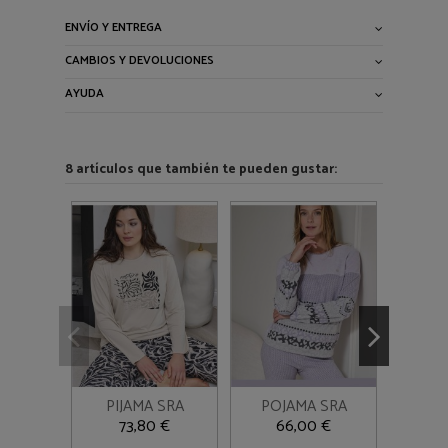
ENVÍO Y ENTREGA
CAMBIOS Y DEVOLUCIONES
AYUDA
8 artículos que también te pueden gustar:
M
S
L
Añadir al
Añadir al
PIJAMA SRA
POJAMA SRA
PIJAM



carrito
carrito
MASSANA ARENA
MASSANA LILA
73,80 €
66,00 €
5
CLARO