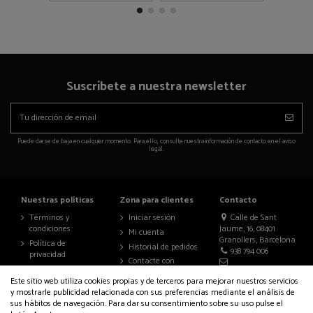
Suscríbete a nuestra newsletter
Puede darse de baja en cualquier momento. Para ello, consulte nuestra información de contacto en el aviso
legal.
Nuestras políticas
Zona para clientes
Contacto
Términos y
Iniciar sesión
Calle de Sant
condiciones
Jaume, 16, 08401
Mi cuenta
Granollers, Barcelona
Política de
Historial de pedidos
938 794 006
privacidad
Contacte con
Aviso legal
nosotros
info@auralenceria.com
Este sitio web utiliza cookies propias y de terceros para mejorar nuestros servicios
Política de cookies
y mostrarle publicidad relacionada con sus preferencias mediante el análisis de
Accesibilidad
sus hábitos de navegación. Para dar su consentimiento sobre su uso pulse el