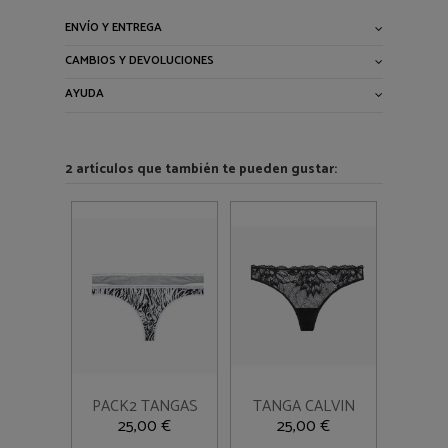
ENVÍO Y ENTREGA
CAMBIOS Y DEVOLUCIONES
AYUDA
2 artículos que también te pueden gustar:
M
L
M
Añadir al
Añadir al
PACK2 TANGAS
TANGA CALVIN


carrito
carrito
CALVIN GRIS
BLACK
25,00 €
25,00 €
VIGORE