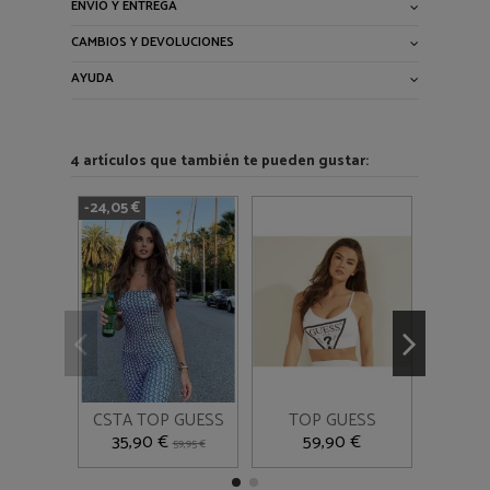
ENVÍO Y ENTREGA
CAMBIOS Y DEVOLUCIONES
AYUDA
4 artículos que también te pueden gustar:
-24,05 €
S
L
XL
Añadir al
Añadir al
CSTA TOP GUESS
TOP GUESS
EDITH



carrito
carrito
ACTIVE NAVY
35,90 €
59,90 €
6
59,95 €