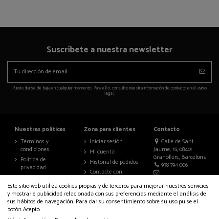
Suscríbete a nuestra newsletter
Puede darse de baja en cualquier momento. Para ello, consulte nuestra información de contacto en el aviso
legal.
Nuestras políticas
Zona para clientes
Contacto
Términos y
Iniciar sesión
Calle de Sant
condiciones
Jaume, 16, 08401
Mi cuenta
Granollers, Barcelona
Política de
Historial de pedidos
938 794 006
privacidad
Contacte con
Aviso legal
nosotros
info@auralenceria.com
Este sitio web utiliza cookies propias y de terceros para mejorar nuestros servicios
Política de cookies
y mostrarle publicidad relacionada con sus preferencias mediante el análisis de
Accesibilidad
sus hábitos de navegación. Para dar su consentimiento sobre su uso pulse el
botón Acepto.